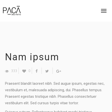
INICIO
ACERCA
Nam ipsum
PROYECTOS
CONTACTO
333
0
Praesent blandit laoreet nibh. Sed augue ipsum, egestas nec,
vestibulum et, malesuada adipiscing, dui. Phasellus tempus.
Praesent egestas tristique nibh. Phasellus consectetuer
vestibulum elit. Sed cursus turpis vitae tortor.