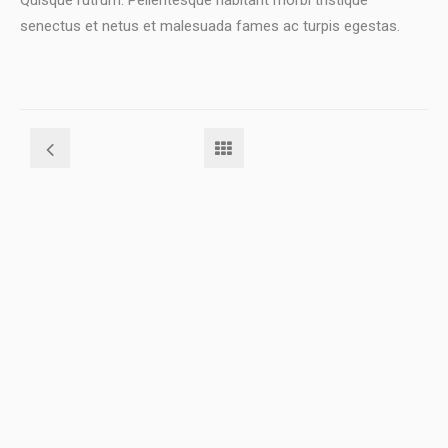
Quisque rutrum. Pellentesque habitant morbi tristique
senectus et netus et malesuada fames ac turpis egestas.