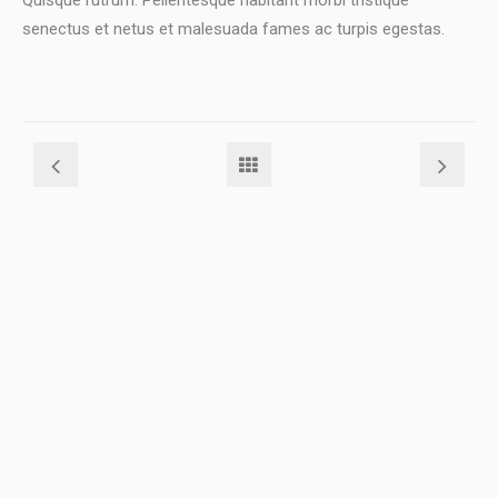
Quisque rutrum. Pellentesque habitant morbi tristique
senectus et netus et malesuada fames ac turpis egestas.