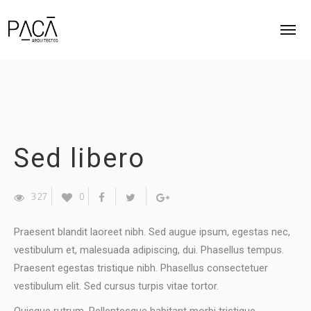
INICIO
ACERCA
Sed libero
PROYECTOS
CONTACTO
327
0
Praesent blandit laoreet nibh. Sed augue ipsum, egestas nec,
vestibulum et, malesuada adipiscing, dui. Phasellus tempus.
Praesent egestas tristique nibh. Phasellus consectetuer
vestibulum elit. Sed cursus turpis vitae tortor.