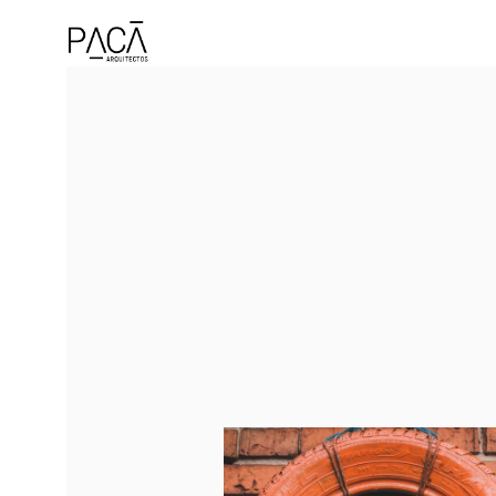
5 tendencias en
arquitectura
sostenible para 20
LEER MAS